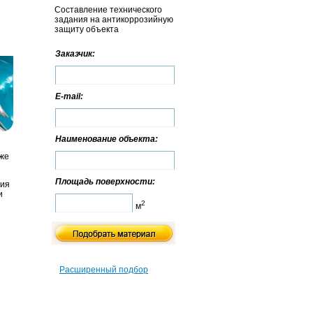
Составление технического
задания на антикоррозийную
защиту объекта
Заказчик:
E-mail:
Наименование объекта:
уже
Площадь поверхности:
ния
и
2
м
Расширенный подбор