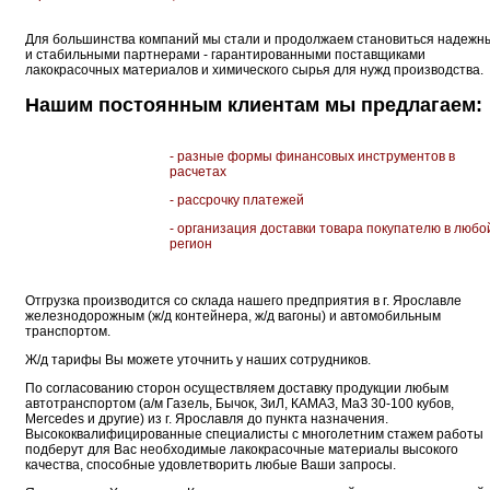
Для большинства компаний мы стали и продолжаем становиться надежн
и стабильными партнерами - гарантированными поставщиками
лакокрасочных материалов и химического сырья для нужд производства.
Нашим постоянным клиентам мы предлагаем:
- разные формы финансовых инструментов в
расчетах
- рассрочку платежей
- организация доставки товара покупателю в любо
регион
Отгрузка производится со склада нашего предприятия в г. Ярославле
железнодорожным (ж/д контейнера, ж/д вагоны) и автомобильным
транспортом.
Ж/д тарифы Вы можете уточнить у наших сотрудников.
По согласованию сторон осуществляем доставку продукции любым
автотранспортом (а/м Газель, Бычок, ЗиЛ, КАМАЗ, МаЗ 30-100 кубов,
Mercedes и другие) из г. Ярославля до пункта назначения.
Высококвалифицированные специалисты с многолетним стажем работы
подберут для Вас необходимые лакокрасочные материалы высокого
качества, способные удовлетворить любые Ваши запросы.