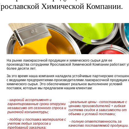
рославской Химической Компании.
На рынке лакокрасочной продукции и химического сырья для ее
производства сотрудники Ярославской Химической Компании работают 
более десяти лет.
За это время наша компания наладила устойчивые партнерские отноше
с ведущими предприятиями-производителями лакокрасочной продукции 
химического сырья. Это обеспечивают реальное выполнение условий
поставок, которые мы предлагаем нашим клиентам:
- широкий ассортимент и
- реальные цены - сопоставимые с
гарантированные сроки отгрузки
ценами производителей + гибкая
независимо от сезонного спроса и
система скидок в зависимости от
рыночной конъюнктуры;
объема и условий поставки;
- подбор и поставка материалов с
- полную ответственность за
учетом любых запросов и
качество поставляемой продукции.
требований заказчика;