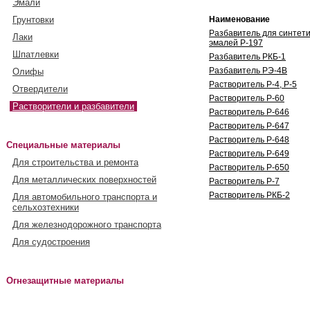
Эмали
Грунтовки
Наименование
Разбавитель для синтети
Лаки
эмалей Р-197
Шпатлевки
Разбавитель РКБ-1
Разбавитель РЭ-4В
Олифы
Растворитель Р-4, Р-5
Отвердители
Растворитель Р-60
Растворители и разбавители
Растворитель Р-646
Растворитель Р-647
Растворитель Р-648
Специальные материалы
Растворитель Р-649
Для строительства и ремонта
Растворитель Р-650
Для металлических поверхностей
Растворитель Р-7
Растворитель РКБ-2
Для автомобильного транспорта и
сельхозтехники
Для железнодорожного транспорта
Для судостроения
Огнезащитные материалы